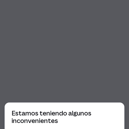
Comienzo del diálogo
Estamos teniendo algunos
inconvenientes